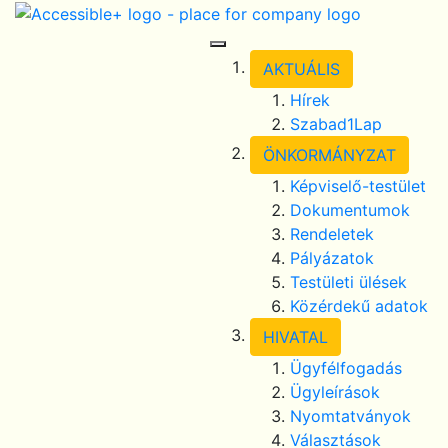
Skip Navigation
selected
Toggle Navigation
AKTUÁLIS
Hírek
Szabad1Lap
ÖNKORMÁNYZAT
Képviselő-testület
Dokumentumok
Rendeletek
Pályázatok
Testületi ülések
Közérdekű adatok
HIVATAL
Ügyfélfogadás
Ügyleírások
Nyomtatványok
Választások